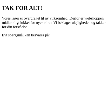
Videre
TAK FOR ALT!
til
indhold
Vores lager er overdraget til ny virksomhed. Derfor er webshoppen
midlertidigt lukket for nye ordrer. Vi beklager ulejligheden og takker
for din forståelse.
Evt spørgsmål kan besvares på:
support@recoveryscandinavia.dk