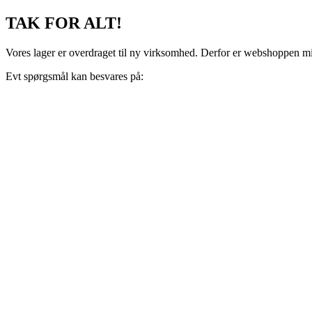
Videre
TAK FOR ALT!
til
indhold
Vores lager er overdraget til ny virksomhed. Derfor er webshoppen midl
Evt spørgsmål kan besvares på:
support@recoveryscandinavia.dk