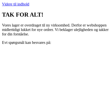
Videre til indhold
TAK FOR ALT!
Vores lager er overdraget til ny virksomhed. Derfor er webshoppen
midlertidigt lukket for nye ordrer. Vi beklager ulejligheden og takker
for din forståelse.
Evt spørgsmål kan besvares på:
support@recoveryscandinavia.dk