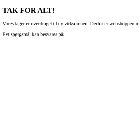
Videre
TAK FOR ALT!
til
indhold
Vores lager er overdraget til ny virksomhed. Derfor er webshoppen midl
Evt spørgsmål kan besvares på:
support@recoveryscandinavia.dk