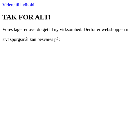
Videre til indhold
TAK FOR ALT!
Vores lager er overdraget til ny virksomhed. Derfor er webshoppen midl
Evt spørgsmål kan besvares på:
support@recoveryscandinavia.dk