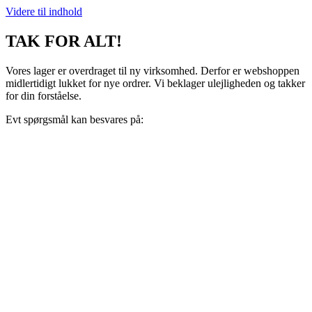
Videre til indhold
TAK FOR ALT!
Vores lager er overdraget til ny virksomhed. Derfor er webshoppen
midlertidigt lukket for nye ordrer. Vi beklager ulejligheden og takker
for din forståelse.
Evt spørgsmål kan besvares på:
support@recoveryscandinavia.dk