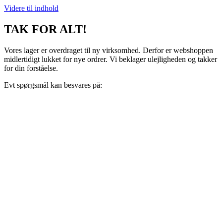
Videre til indhold
TAK FOR ALT!
Vores lager er overdraget til ny virksomhed. Derfor er webshoppen
midlertidigt lukket for nye ordrer. Vi beklager ulejligheden og takker
for din forståelse.
Evt spørgsmål kan besvares på:
support@recoveryscandinavia.dk