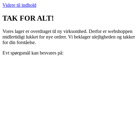
Videre til indhold
TAK FOR ALT!
Vores lager er overdraget til ny virksomhed. Derfor er webshoppen
midlertidigt lukket for nye ordrer. Vi beklager ulejligheden og takker
for din forståelse.
Evt spørgsmål kan besvares på:
support@recoveryscandinavia.dk