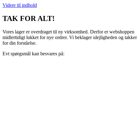
Videre til indhold
TAK FOR ALT!
Vores lager er overdraget til ny virksomhed. Derfor er webshoppen
midlertidigt lukket for nye ordrer. Vi beklager ulejligheden og takker
for din forståelse.
Evt spørgsmål kan besvares på:
support@recoveryscandinavia.dk