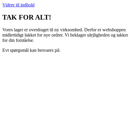
Videre til indhold
TAK FOR ALT!
Vores lager er overdraget til ny virksomhed. Derfor er webshoppen
midlertidigt lukket for nye ordrer. Vi beklager ulejligheden og takker
for din forståelse.
Evt spørgsmål kan besvares på:
support@recoveryscandinavia.dk