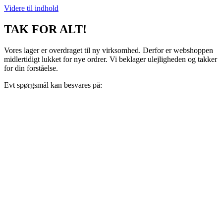
Videre til indhold
TAK FOR ALT!
Vores lager er overdraget til ny virksomhed. Derfor er webshoppen
midlertidigt lukket for nye ordrer. Vi beklager ulejligheden og takker
for din forståelse.
Evt spørgsmål kan besvares på:
support@recoveryscandinavia.dk