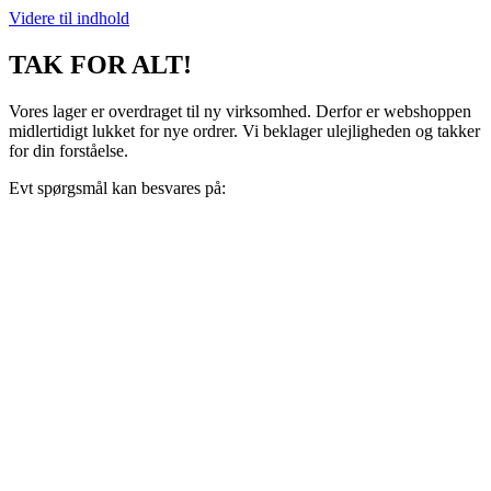
Videre til indhold
TAK FOR ALT!
Vores lager er overdraget til ny virksomhed. Derfor er webshoppen
midlertidigt lukket for nye ordrer. Vi beklager ulejligheden og takker
for din forståelse.
Evt spørgsmål kan besvares på:
support@recoveryscandinavia.dk