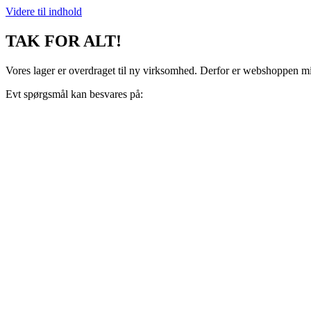
Videre til indhold
TAK FOR ALT!
Vores lager er overdraget til ny virksomhed. Derfor er webshoppen midl
Evt spørgsmål kan besvares på:
support@recoveryscandinavia.dk