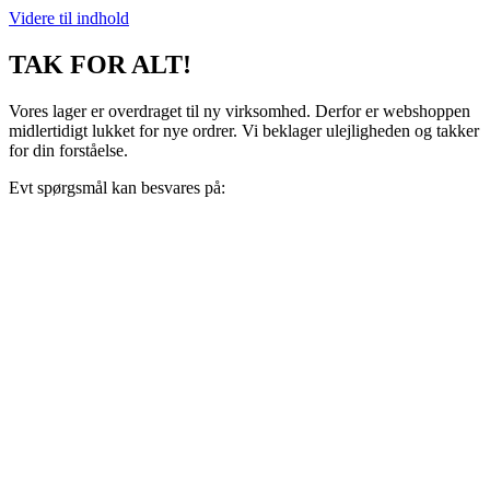
Videre til indhold
TAK FOR ALT!
Vores lager er overdraget til ny virksomhed. Derfor er webshoppen
midlertidigt lukket for nye ordrer. Vi beklager ulejligheden og takker
for din forståelse.
Evt spørgsmål kan besvares på:
support@recoveryscandinavia.dk