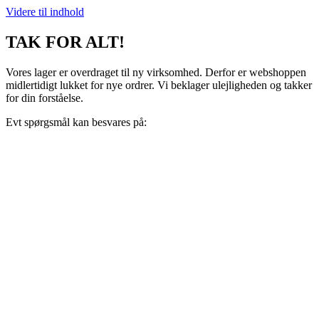
Videre til indhold
TAK FOR ALT!
Vores lager er overdraget til ny virksomhed. Derfor er webshoppen
midlertidigt lukket for nye ordrer. Vi beklager ulejligheden og takker
for din forståelse.
Evt spørgsmål kan besvares på:
support@recoveryscandinavia.dk