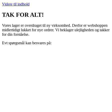
Videre til indhold
TAK FOR ALT!
Vores lager er overdraget til ny virksomhed. Derfor er webshoppen
midlertidigt lukket for nye ordrer. Vi beklager ulejligheden og takker
for din forståelse.
Evt spørgsmål kan besvares på:
support@recoveryscandinavia.dk