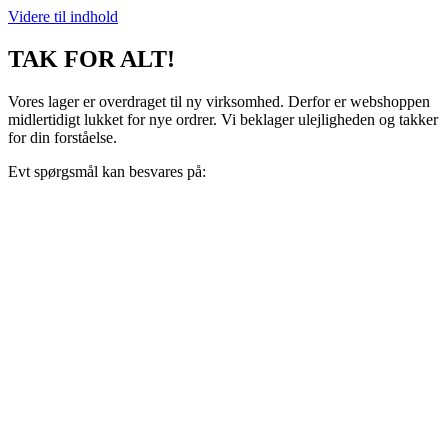
Videre til indhold
TAK FOR ALT!
Vores lager er overdraget til ny virksomhed. Derfor er webshoppen
midlertidigt lukket for nye ordrer. Vi beklager ulejligheden og takker
for din forståelse.
Evt spørgsmål kan besvares på:
support@recoveryscandinavia.dk